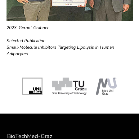
2023: Gernot Grabner
Selected Publication:
Small-Molecule Inhibitors Targeting Lipolysis in Human
Adipocytes
Beginn
des
Seitenbereichs:
Zusatzinformationen:
Ende
Ende
dieses
dieses
Seitenbereichs.
Seitenbereichs.
Zur
Zur
Übersicht
Übersicht
BioTechMed-Graz