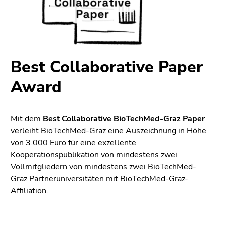
bestätigen
Sie diesen
Link.
Beginn
Zur
des
Positionsanzeige
Best Collaborative Paper
Seitenbereichs:
(Zugriffstaste
Award
Seitenbereiche:
2)
Zur
Hauptnavigation
Mit dem
Best Collaborative BioTechMed-Graz Paper
(Zugriffstaste
verleiht BioTechMed-Graz eine Auszeichnung in Höhe
3)
von 3.000 Euro für eine exzellente
Zur
Kooperationspublikation von mindestens zwei
Unternavigation
Vollmitgliedern von mindestens zwei BioTechMed-
(Zugriffstaste
Graz Partneruniversitäten mit BioTechMed-Graz-
4)
Affiliation.
Zu
den
Zusatzinformationen