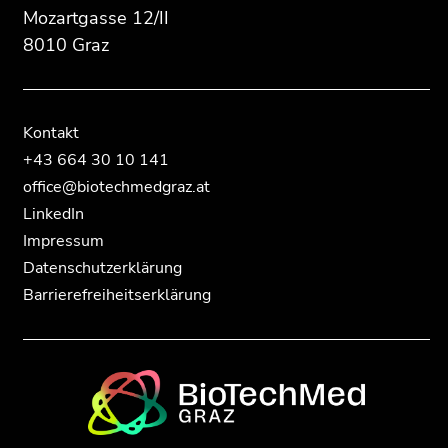
der
der
Mozartgasse 12/II
Seitenbereiche
Seitenbereiche
8010 Graz
Kontakt
+43 664 30 10 141
office@biotechmedgraz.at
LinkedIn
Impressum
Datenschutzerklärung
Barrierefreiheitserklärung