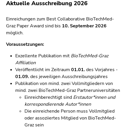
(Zugriffstaste
Aktuelle Ausschreibung 2026
5)
Zu
Einreichungen zum Best Collaborative BioTechMed-
den
Graz Paper Award sind bis
10. September 2026
Seiteneinstellungen
möglich.
(Benutzer/Sprache)
(Zugriffstaste
Voraussetzungen:
8)
Exzellente Publikation mit
BioTechMed-Graz
Zur
Affiliation
Suche
Veröffentlicht im Zeitraum
01.01.
des Vorjahres -
(Zugriffstaste
01.09.
des jeweiligen Ausschreibungsjahres
9)
Publikation von mind. zwei Vollmitgliedern von
Ende
mind. zwei BioTechMed-Graz Partneruniversitäten
dieses
Einreichberechtigt sind
Erstautor*innen und
Seitenbereichs.
korrespondierende Autor*innen
Zur
Die einreichende Person muss Vollmitglied
Übersicht
oder assoziiertes Mitglied von BioTechMed-
der
Graz sein