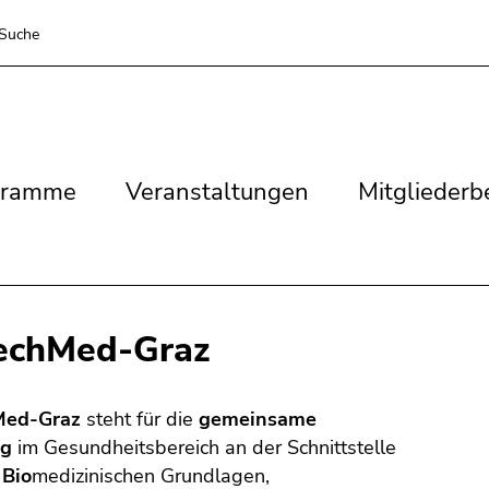
Suche
ramme
Veranstaltungen
Mitgliederbere
gramme
Veranstaltungen
Mitgliederb
echMed-Graz
Med-Graz
steht für die
gemeinsame
ng
im Gesundheitsbereich an der Schnittstelle
n
Bio
medizinischen Grundlagen,