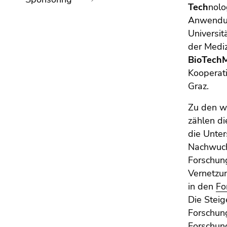
bestätigen
Tech
nolo
Sie diesen
Anwendu
Link.
Ende
Universit
dieses
der Mediz
Beginn
Zur
Seitenbereichs.
BioTech
des
Positionsanzeige
Zur
Seitenbereichs:
(Zugriffstaste
Kooperat
Übersicht
Seitenbereiche:
2)
Graz.
der
Zur
Zu den w
Seitenbereiche
Hauptnavigation
zählen di
(Zugriffstaste
3)
die Unter
Zur
Nachwuch
Unternavigation
Forschung
(Zugriffstaste
Vernetzun
4)
in den
Fo
Zu
Die Steig
den
Forschung
Zusatzinformationen
Forschun