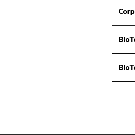
Seitenbereiche
Corp
BioT
BioT
Beginn
des
Seitenbereichs:
Zusatzinformationen: