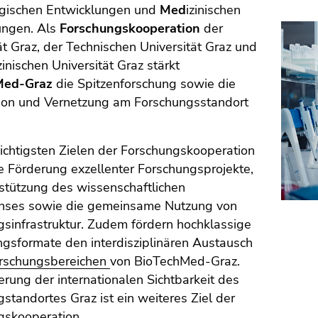
gischen Entwicklungen und
Med
izinischen
ngen. Als
Forschungskooperation
der
ät Graz, der Technischen Universität Graz und
inischen Universität Graz stärkt
Med-Graz
die Spitzenforschung sowie die
ion und Vernetzung am Forschungsstandort
ichtigsten Zielen der Forschungskooperation
e Förderung exzellenter Forschungsprojekte,
stützung des wissenschaftlichen
ses sowie die gemeinsame Nutzung von
sinfrastruktur. Zudem fördern hochklassige
gsformate den interdisziplinären Austausch
rschungsbereichen
von BioTechMed-Graz.
erung der internationalen Sichtbarkeit des
standortes Graz ist ein weiteres Ziel der
gskooperation.