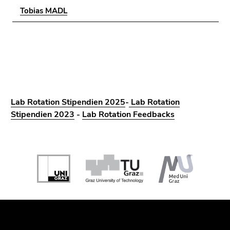
Tobias MADL
Lab Rotation Stipendien 2025
-
Lab Rotation
Stipendien 2023
-
Lab Rotation Feedbacks
Beginn
des
Seitenbereichs:
Zusatzinformationen:
Ende
Ende
dieses
dieses
Seitenbereichs.
Seitenbereichs.