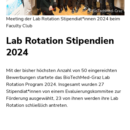
bestätigen
Sie diesen
©BioTechMed-Graz
Link.
Meeting der Lab Rotation Stipendiat*innen 2024 beim
Faculty Club
Beginn
Zur
des
Positionsanzeige
Lab Rotation Stipendien
Seitenbereichs:
(Zugriffstaste
Seitenbereiche:
2)
2024
Zur
Hauptnavigation
(Zugriffstaste
Mit der bisher höchsten Anzahl von 50 eingereichten
3)
Bewerbungen startete das BioTechMed-Graz Lab
Zur
Rotation Program 2024. Insgesamt wurden 27
Unternavigation
Stipendiat*innen von einem Evaluierungskommitee zur
(Zugriffstaste
Förderung ausgewählt, 23 von ihnen werden ihre Lab
4)
Rotation schließlich antreten.
Zu
den
Zusatzinformationen