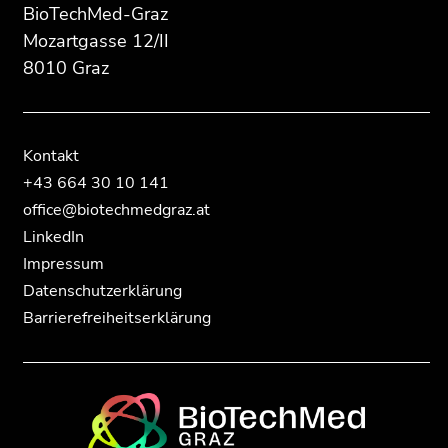
Zur
Zur
BioTechMed-Graz
Übersicht
Übersicht
Mozartgasse 12/II
der
der
8010 Graz
Seitenbereiche
Seitenbereiche
Kontakt
+43 664 30 10 141
office@biotechmedgraz.at
LinkedIn
Impressum
Datenschutzerklärung
Barrierefreiheitserklärung