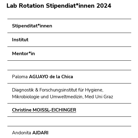
(Zugriffstaste
Lab Rotation Stipendiat*innen 2024
5)
Zu
den
Stipenditat*innen
Seiteneinstellungen
(Benutzer/Sprache)
Institut
(Zugriffstaste
Mentor*in
8)
Zur
Suche
(Zugriffstaste
Paloma
AGUAYO de la Chica
9)
Diagnostik & Forschungsinstitut für Hygiene,
Ende
Mikrobiologie und Umweltmedizin, Med Uni Graz
dieses
Christine MOISSL-EICHINGER
Seitenbereichs.
Zur
Übersicht
der
Andonita
AJDARI