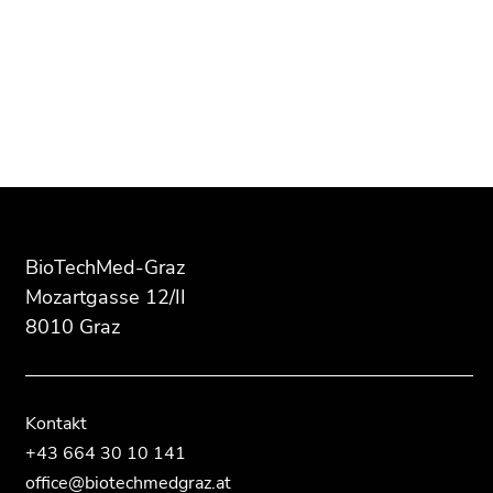
(Zugriffstaste
Zur
Zur
5)
Übersicht
Übersicht
Zu
der
der
den
Seitenbereiche
Seitenbereiche
Seiteneinstellungen
(Benutzer/Sprache)
(Zugriffstaste
8)
Zur
Suche
BioTechMed-Graz
(Zugriffstaste
Mozartgasse 12/II
9)
8010 Graz
Ende
dieses
Seitenbereichs.
Zur
Kontakt
Übersicht
+43 664 30 10 141
der
office@biotechmedgraz.at