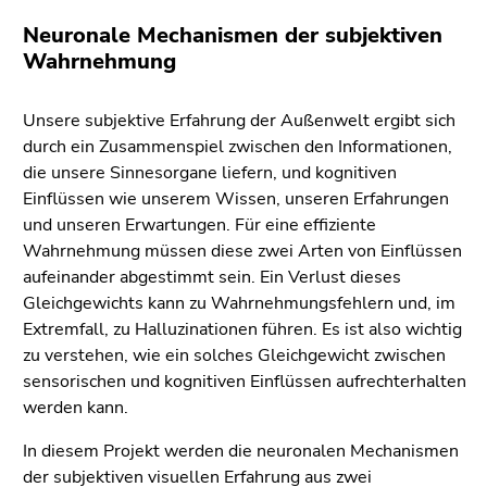
(Zugriffstaste
Neuronale Mechanismen der subjektiven
5)
Wahrnehmung
Zu
den
Seiteneinstellungen
Unsere subjektive Erfahrung der Außenwelt ergibt sich
(Benutzer/Sprache)
durch ein Zusammenspiel zwischen den Informationen,
(Zugriffstaste
die unsere Sinnesorgane liefern, und kognitiven
8)
Einflüssen wie unserem Wissen, unseren Erfahrungen
Zur
und unseren Erwartungen. Für eine effiziente
Suche
Wahrnehmung müssen diese zwei Arten von Einflüssen
(Zugriffstaste
aufeinander abgestimmt sein. Ein Verlust dieses
9)
Gleichgewichts kann zu Wahrnehmungsfehlern und, im
Extremfall, zu Halluzinationen führen. Es ist also wichtig
Ende
zu verstehen, wie ein solches Gleichgewicht zwischen
dieses
sensorischen und kognitiven Einflüssen aufrechterhalten
Seitenbereichs.
werden kann.
Zur
Übersicht
In diesem Projekt werden die neuronalen Mechanismen
der
der subjektiven visuellen Erfahrung aus zwei