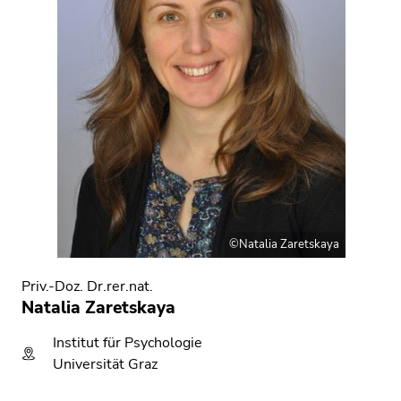
bestätigen
Sie diesen
Link.
Beginn
Zur
des
Positionsanzeige
Seitenbereichs:
(Zugriffstaste
Seitenbereiche:
2)
Zur
Hauptnavigation
(Zugriffstaste
3)
©Natalia Zaretskaya
Zur
Unternavigation
Priv.-Doz. Dr.rer.nat.
(Zugriffstaste
Natalia Zaretskaya
4)
Zu
Institut für Psychologie
den
Universität Graz
Zusatzinformationen